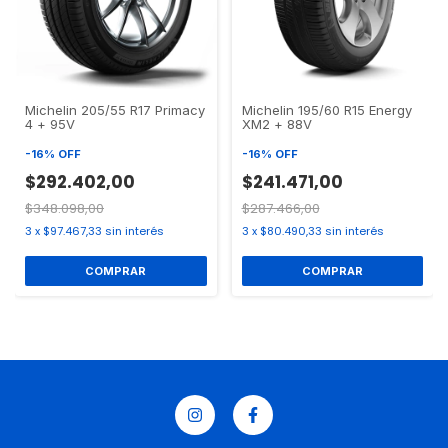
Michelin 205/55 R17 Primacy
Michelin 195/60 R15 Energy
4 + 95V
XM2 + 88V
-
16
%
OFF
-
16
%
OFF
$292.402,00
$241.471,00
$348.098,00
$287.466,00
3
x
$97.467,33
sin interés
3
x
$80.490,33
sin interés