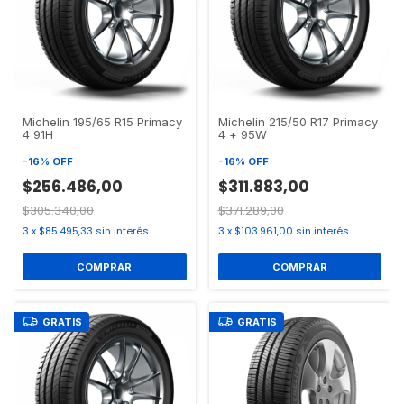
Michelin 195/65 R15 Primacy
Michelin 215/50 R17 Primacy
4 91H
4 + 95W
-
16
%
OFF
-
16
%
OFF
$256.486,00
$311.883,00
$305.340,00
$371.289,00
3
x
$85.495,33
sin interés
3
x
$103.961,00
sin interés
GRATIS
GRATIS