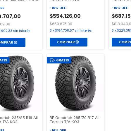
-
16
%
OFF
-
16
%
OFF
FF
$554.126,00
$687.1
.707,00
$659.675,00
$818.040,
509,00
3
x
$184.708,67
sin interés
3
x
$229.05
4.902,33
sin interés
ATIS
GRATIS
drich 235/85 R16 All
BF Goodrich 285/70 R17 All
n T/A KO3
Terrain T/A KO3
FF
-
16
%
OFF