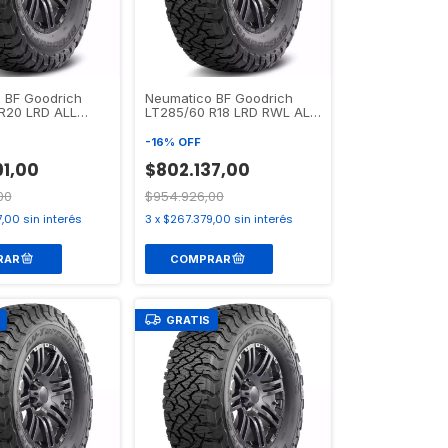
 BF Goodrich
Neumatico BF Goodrich
R20 LRD ALL
LT285/60 R18 LRD RWL ALL
/A KO3
TERRAIN T/A KO3
-
16
%
OFF
91,00
$802.137,00
00
$954.926,00
7,00
sin interés
3
x
$267.379,00
sin interés
GRATIS