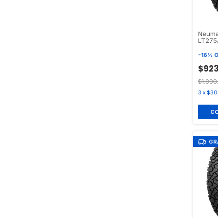
Neuma
LT275
TERRA
-
16
%
O
$923
$1.098
3
x
$30
GR