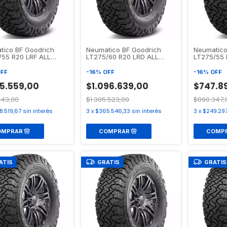
tico BF Goodrich
Neumatico BF Goodrich
Neumatico
/55 R20 LRF ALL
LT275/60 R20 LRD ALL
LT275/55 
IN T/A KO3
TERRAIN T/A KO3
TERRAIN T
FF
-
16
%
OFF
-
16
%
OFF
05.559,00
$1.096.639,00
$747.8
.143,00
$1.305.523,00
$890.347,
8.519,67
sin interés
3
x
$365.546,33
sin interés
3
x
$249.29
ATIS
GRATIS
GRATIS