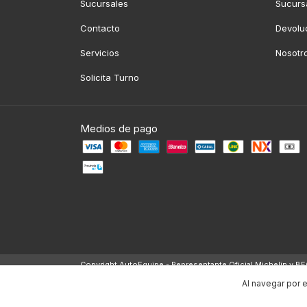
Sucursales
Sucurs
Contacto
Devolu
Servicios
Nosotr
Solicita Turno
Medios de pago
Copyright AutoEquipe - Representante Oficial Michelin y 
Defensa de las y los consumidores. Para reclamos
ingresá 
Al navegar por e