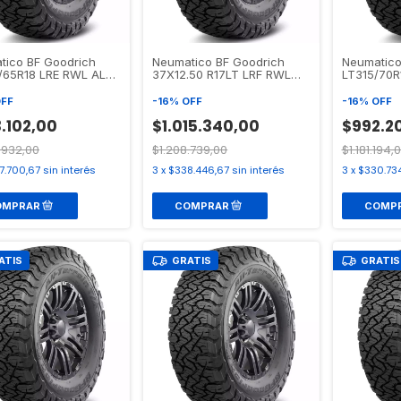
tico BF Goodrich
Neumatico BF Goodrich
Neumatico
/65R18 LRE RWL ALL
37X12.50 R17LT LRF RWL
LT315/70R
IN T/A KO3
ALL TERRAIN T/A KO3
TERRAIN T
FF
-
16
%
OFF
-
16
%
OFF
.102,00
$1.015.340,00
$992.2
.932,00
$1.208.739,00
$1.181.194,
7.700,67
sin interés
3
x
$338.446,67
sin interés
3
x
$330.73
ATIS
GRATIS
GRATIS