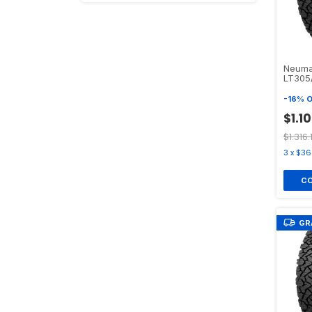
Neuma
LT305
TERRA
-
16
%
O
$1.1
$1.316
3
x
$36
GR