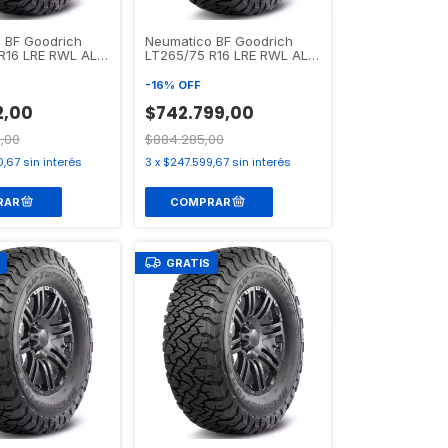
 BF Goodrich
Neumatico BF Goodrich
R16 LRE RWL ALL
LT265/75 R16 LRE RWL ALL
/A KO3
TERRAIN T/A KO3
-
16
%
OFF
2,00
$742.799,00
,00
$884.285,00
0,67
sin interés
3
x
$247.599,67
sin interés
GRATIS