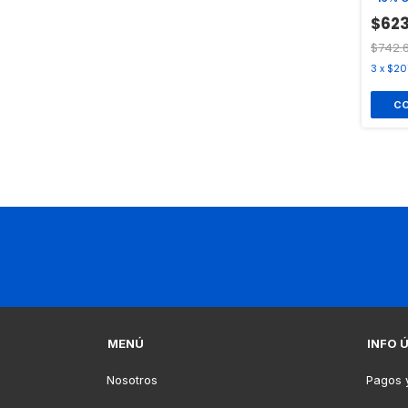
$623
$742.
3
x
$20
MENÚ
INFO 
Nosotros
Pagos 