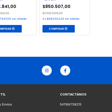
.841,00
$850.507,00
668,00
$1.012.509,00
7.947,00
sin interés
3
x
$283.502,33
sin interés
ÚTIL
CONTACTÁNOS
y Envíos
541169758215