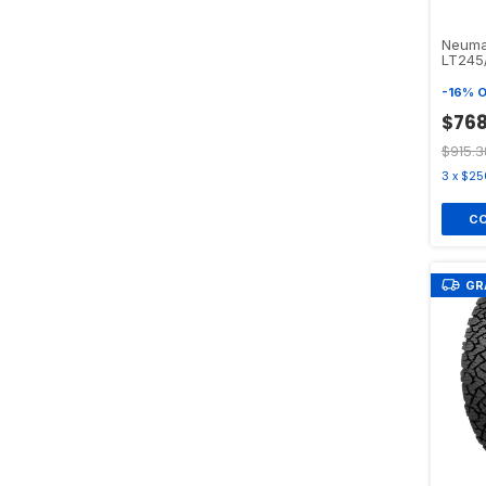
Neuma
LT245
TERRA
-
16
%
O
$768
$915.3
3
x
$25
GR