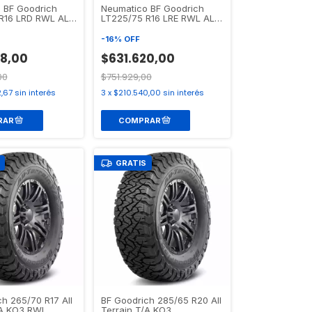
 BF Goodrich
Neumatico BF Goodrich
R16 LRD RWL ALL
LT225/75 R16 LRE RWL ALL
/A KO3
TERRAIN T/A KO3
-
16
%
OFF
08,00
$631.620,00
00
$751.929,00
,67
sin interés
3
x
$210.540,00
sin interés
GRATIS
h 265/70 R17 All
BF Goodrich 285/65 R20 All
/A KO3 RWL
Terrain T/A KO3