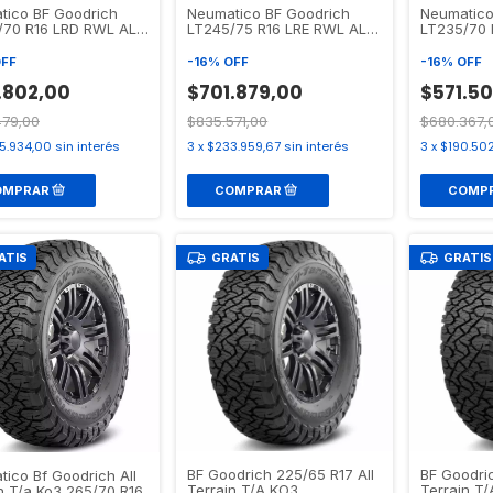
tico BF Goodrich
Neumatico BF Goodrich
Neumatico
/70 R16 LRD RWL ALL
LT245/75 R16 LRE RWL ALL
LT235/70 
IN T/A KO3
TERRAIN T/A KO3
TERRAIN T
FF
-
16
%
OFF
-
16
%
OFF
.802,00
$701.879,00
$571.5
479,00
$835.571,00
$680.367,
5.934,00
sin interés
3
x
$233.959,67
sin interés
3
x
$190.502
ATIS
GRATIS
GRATIS
BF Goodrich 225/65 R17 All
BF Goodric
ico Bf Goodrich All
Terrain T/A KO3
Terrain T
n T/a Ko3 265/70 R16