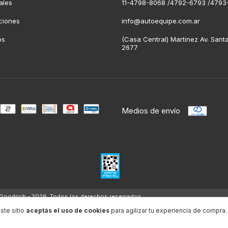
ales
11-4798-8068 /4792-6793 /4793
ciones
info@autoequipe.com.ar
os
(Casa Central) Martinez Av. Sant
2677
Medios de envío
BFGoodrich - 2026. Todos los derechos reservados.
acá.
/
Botón de arrepentimiento
ste sitio
aceptás el uso de cookies
para agilizar tu experiencia de compra.