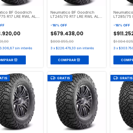
tico BF Goodrich
Neumatico BF Goodrich
Neumatico
/75 R17 LRE RWL ALL
LT245/70 R17 LRE RWL ALL
LT285/75 
IN T/A KO3
TERRAIN T/A KO3
TERRAIN T
FF
-
16
%
OFF
-
16
%
OFF
.920,00
$679.438,00
$911.25
81,00
$808.855,00
$1.084.825
6.306,67
sin interés
3
x
$226.479,33
sin interés
3
x
$303.75
ATIS
GRATIS
GRATIS