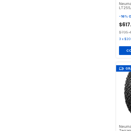
Neuma
LT255
TERRA
-
16
%
O
$617
$735.
3
x
$20
GR
Neumat
Terrai