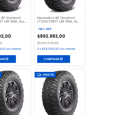
 BF Goodrich
Neumatico BF Goodrich
17 LRF RWL ALL
LT305/70R17 LRF RWL ALL
/A KO3
TERRAIN T/A KO3
-
16
%
OFF
02,00
$892.982,00
00
$1.063.075,00
4,00
sin interés
3
x
$297.660,67
sin interés
GRATIS