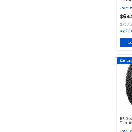
-
16
%
O
$644
$767.
3
x
$21
GR
BF Goo
Terrai
-
16
%
O