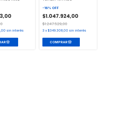
-
16
%
OFF
53,00
$1.047.924,00
00
$1.247.529,00
1,00
sin interés
3
x
$349.308,00
sin interés