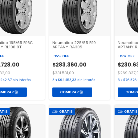
tico 195/65 R16C
Neumatico 225/55 R19
Neumatico
Y RL108 8T
APTANY RA305
APTANY R
FF
-
15
%
OFF
-
15
%
OFF
.728,00
$283.360,00
$230.6
82,00
$331.531,00
$269.837,
.242,67
sin interés
3
x
$94.453,33
sin interés
3
x
$76.876,
ATIS
GRATIS
GRATIS