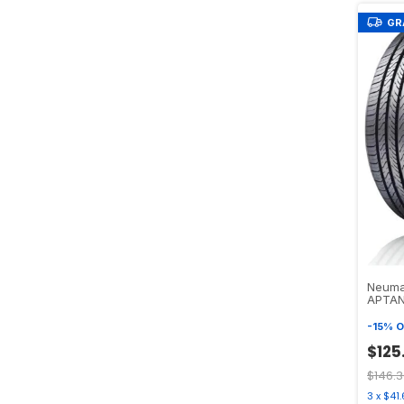
GR
Neuma
APTAN
-
15
%
O
$125
$146.3
3
x
$41