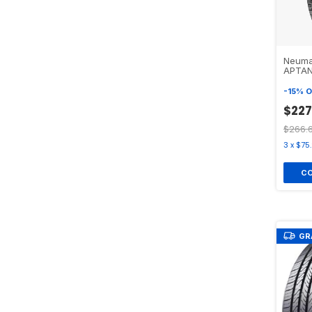
Neuma
APTAN
-
15
%
O
$227
$266.
3
x
$75
GR