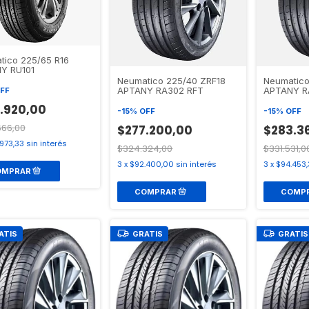
tico 225/65 R16
Y RU101
Neumatico 225/40 ZRF18
Neumatico
APTANY RA302 RFT
APTANY R
FF
.920,00
-
15
%
OFF
-
15
%
OFF
666,00
$277.200,00
$283.3
.973,33
sin interés
$324.324,00
$331.531,0
3
x
$92.400,00
sin interés
3
x
$94.453,
ATIS
GRATIS
GRATIS