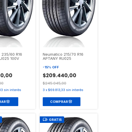
 235/60 R16
Neumatico 215/70 R16
U025 100V
APTANY RU025
-
15
%
OFF
20,00
$209.440,00
00
$245.045,00
33
sin interés
3
x
$69.813,33
sin interés
GRATIS