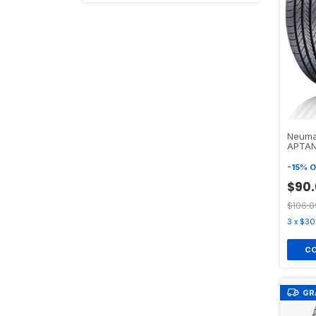
Neuma
APTAN
-
15
%
O
$90.
$106.0
3
x
$30
GR