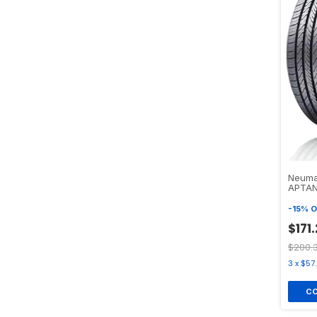
Neuma
APTAN
-
15
%
O
$171
$200.
3
x
$57