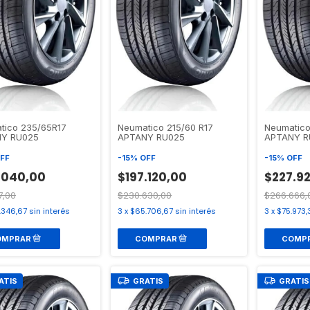
tico 235/65R17
Neumatico 215/60 R17
Neumatico
Y RU025
APTANY RU025
APTANY R
FF
-
15
%
OFF
-
15
%
OFF
.040,00
$197.120,00
$227.9
7,00
$230.630,00
$266.666,
.346,67
sin interés
3
x
$65.706,67
sin interés
3
x
$75.973,
ATIS
GRATIS
GRATIS