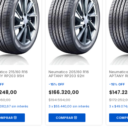
tico 215/60 R16
Neumatico 205/60 R16
Neumatico
Y RP203 95H
APTANY RP203 92H
APTANY R
FF
-
15
%
OFF
-
15
%
OFF
.248,00
$166.320,00
$147.2
360,00
$194.594,00
$172.252,0
.082,67
sin interés
3
x
$55.440,00
sin interés
3
x
$49.074,