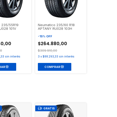
 235/55R19
Neumatico 235/60 R18
U028 101V
APTANY RU028 103H
-
15
%
OFF
40,00
$264.880,00
00
$309.910,00
,33
sin interés
3
x
$88.293,33
sin interés
GRATIS