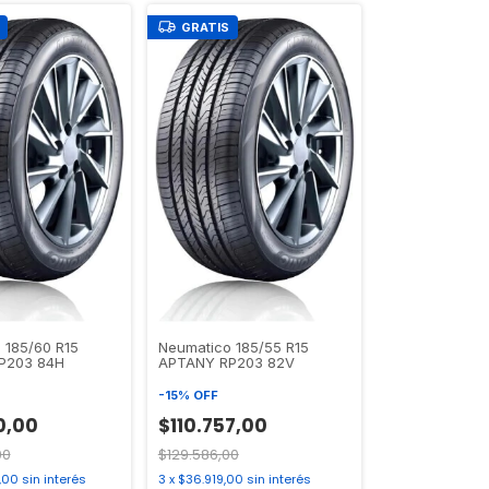
GRATIS
 185/60 R15
Neumatico 185/55 R15
P203 84H
APTANY RP203 82V
-
15
%
OFF
0,00
$110.757,00
00
$129.586,00
,00
sin interés
3
x
$36.919,00
sin interés