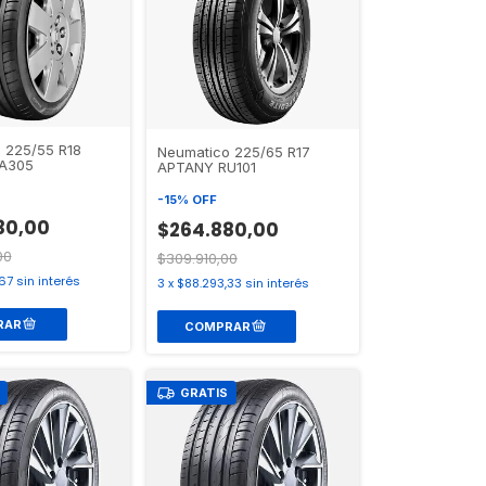
 225/55 R18
Neumatico 225/65 R17
A305
APTANY RU101
-
15
%
OFF
30,00
$264.880,00
00
$309.910,00
67
sin interés
3
x
$88.293,33
sin interés
GRATIS