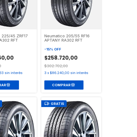
 225/45 ZRF17
Neumatico 205/55 RF16
A302 RFT
APTANY RA302 RFT
-
15
%
OFF
60,00
$258.720,00
0
$302.702,00
33
sin interés
3
x
$86.240,00
sin interés
GRATIS