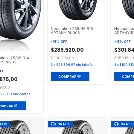
Neumatico 235/45 R19
Neumatico
APTANY RU306
APTANY R
-
15
%
OFF
-
15
%
OFF
$289.520,00
$301.8
$338.738,00
$353.153,
tico 175/65 R14
Y RP203
3
x
$96.506,67
sin interés
3
x
$100.613
FF
675,00
90,00
.225,00
sin interés
ATIS
GRATIS
GRATIS