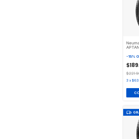
Neuma
APTAN
-
15
%
O
$189
$221.9
3
x
$63
GR