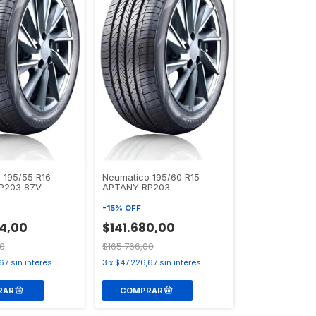
 195/55 R16
Neumatico 195/60 R15
P203 87V
APTANY RP203
-
15
%
OFF
24,00
$141.680,00
0
$165.766,00
67
sin interés
3
x
$47.226,67
sin interés