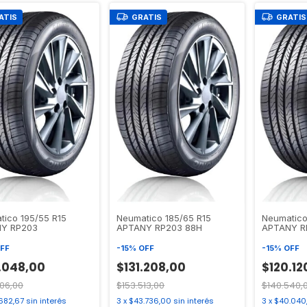
ATIS
GRATIS
GRATIS
tico 195/55 R15
Neumatico 185/65 R15
Neumatico
Y RP203
APTANY RP203 88H
APTANY R
FF
-
15
%
OFF
-
15
%
OFF
.048,00
$131.208,00
$120.12
06,00
$153.513,00
$140.540,
.682,67
sin interés
3
x
$43.736,00
sin interés
3
x
$40.040