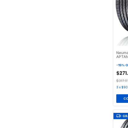
Neuma
APTAN
-
15
%
O
$271
$317.11
3
x
$90
GR