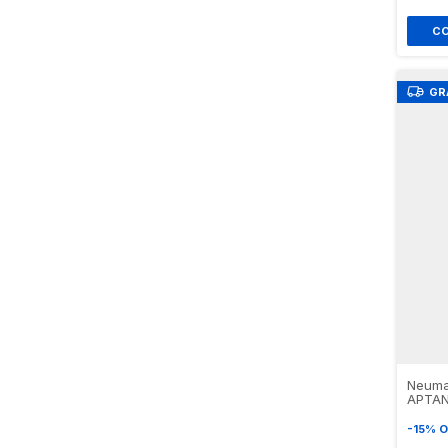
GR
Neuma
APTAN
-
15
%
O