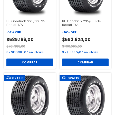
BF Goodrich 225/60 R15
BF Goodrich 235/60 R14
Radial T/A
Radial T/A
-
16
%
OFF
-
16
%
OFF
$589.166,00
$593.624,00
$701.388,00
$706.695,00
3
x
$196.388,67
sin interés
3
x
$197.874,67
sin interés
GRATIS
GRATIS