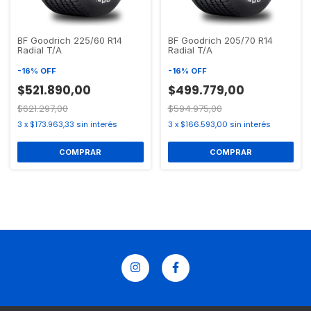
BF Goodrich 225/60 R14
BF Goodrich 205/70 R14
Radial T/A
Radial T/A
-
16
%
OFF
-
16
%
OFF
$521.890,00
$499.779,00
$621.297,00
$594.975,00
3
x
$173.963,33
sin interés
3
x
$166.593,00
sin interés