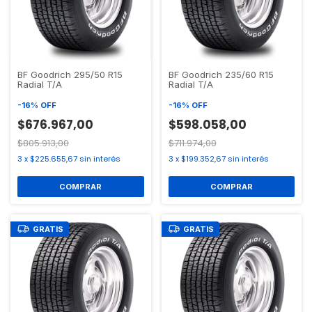
BF Goodrich 295/50 R15
BF Goodrich 235/60 R15
Radial T/A
Radial T/A
-
16
%
OFF
-
16
%
OFF
$676.967,00
$598.058,00
$805.913,00
$711.974,00
3
x
$225.655,67
sin interés
3
x
$199.352,67
sin interés
GRATIS
GRATIS