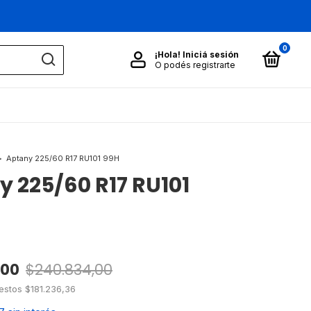
0
¡Hola!
Iniciá sesión
O podés registrarte
>
Aptany 225/60 R17 RU101 99H
 225/60 R17 RU101
,00
$240.834,00
uestos
$181.236,36