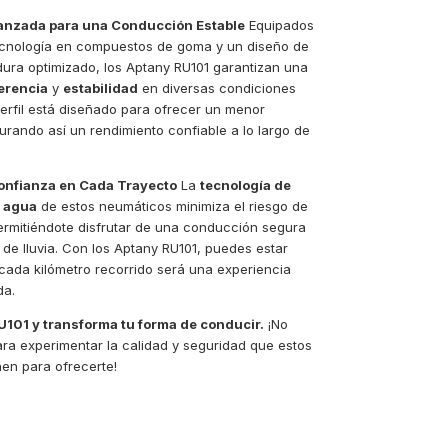
anzada para una Conducción Estable
Equipados
tecnología en compuestos de goma y un diseño de
ura optimizado, los Aptany RU101 garantizan una
erencia
y
estabilidad
en diversas condiciones
perfil está diseñado para ofrecer un menor
rando así un rendimiento confiable a lo largo de
onfianza en Cada Trayecto
La
tecnología de
 agua
de estos neumáticos minimiza el riesgo de
ermitiéndote disfrutar de una conducción segura
de lluvia. Con los Aptany RU101, puedes estar
cada kilómetro recorrido será una experiencia
da.
U101 y transforma tu forma de conducir.
¡No
ra experimentar la calidad y seguridad que estos
en para ofrecerte!