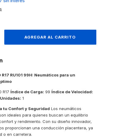
7
sin interés
s
n
 R17 RU101 99H: Neumáticos para un
Óptimo
0 R17
Índice de Carga:
99
Índice de Velocidad:
 Unidades:
1
a tu Confort y Seguridad
Los neumáticos
on ideales para quienes buscan un equilibrio
confort y rendimiento. Con su diseño innovador,
os proporcionan una conducción placentera, ya
d o en carretera.