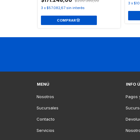
$200.360,00
3
x
$10
3
x
$57.082,67
sin interés
MENÚ
INFO 
Nosotros
Pagos 
Sucursales
Sucurs
Contacto
Devolu
Servicios
Nosotr