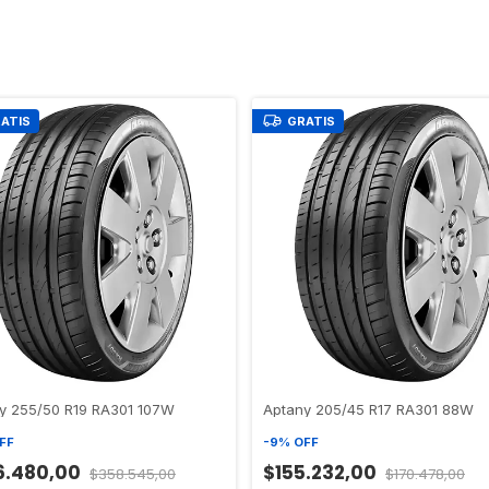
ATIS
GRATIS
y 255/50 R19 RA301 107W
Aptany 205/45 R17 RA301 88W
FF
-
9
%
OFF
6.480,00
$155.232,00
$358.545,00
$170.478,00