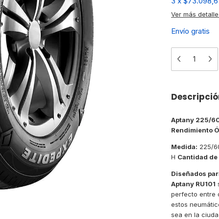
3
x
$73.098,6
Ver más detalle
Envío gratis
Descripció
Aptany 225/60
Rendimiento 
Medida:
225/6
H
Cantidad de
Diseñados par
Aptany RU101
s
perfecto entre 
estos neumátic
sea en la ciuda