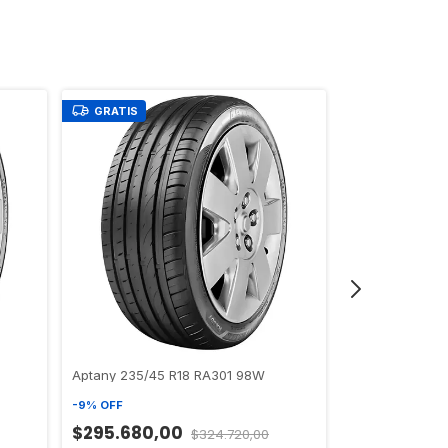
GRATIS
GRATIS
Aptany 235/45 R18 RA301 98W
Aptany 225/50
-
9
%
OFF
-
9
%
OFF
$295.680,00
$324.720,00
$224.224,