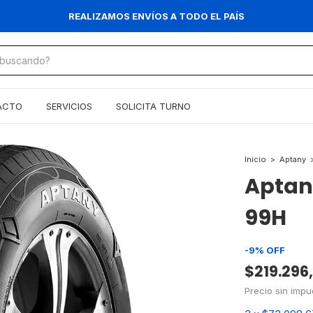
REALIZAMOS ENVÍOS A TODO EL PAÍS
ACTO
SERVICIOS
SOLICITA TURNO
Inicio
>
Aptany
Aptany
99H
-
9
%
OFF
$219.296
Precio sin imp