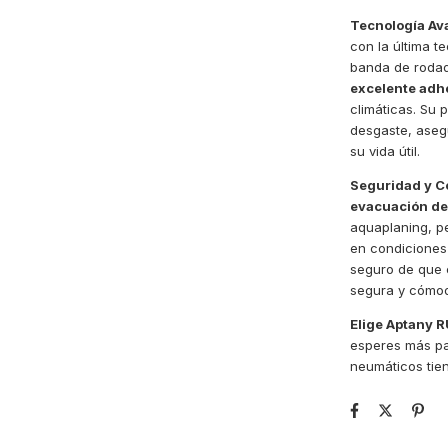
Tecnología Av
con la última 
banda de rodad
excelente adh
climáticas. Su 
desgaste, asegu
su vida útil.
Seguridad y C
evacuación de
aquaplaning, p
en condiciones 
seguro de que 
segura y cómo
Elige Aptany R
esperes más pa
neumáticos tien