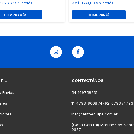
8.826,67
sin interés
3
x
$51.744,00
sin interés
ÚTIL
CONTACTÁNOS
y Envíos
541169758215
ales
11-4798-8068 /4792-6793 /4793
ciones
info@autoequipe.com.ar
os
(Casa Central) Martinez Av. Sant
2677