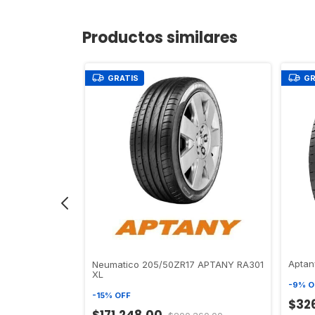
Productos similares
GRATIS
GR
305 95W
Aptan
Neumatico 205/50ZR17 APTANY RA301
XL
-
9
%
O
-
15
%
OFF
$32
185,00
$171.248,00